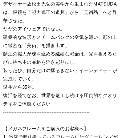
デザイナー故松田光弘の美学から生まれたMATSUDA
は、眼鏡を「視力矯正の道具」から「芸術品」へと昇
華させた。
ただのアイウェアではない。
建築的な造形とスチームパンクの空気を纏い、顔の上
に緻密な「美術」を描き出す。
鯖江の職人が魂を込める繊細な彫金は、光を捉えるた
びに持ち主の品格を浮き彫りにし、
装うたび、自分だけの揺るぎないアイデンティティが
完成していく。
誕生から35年。
復活を経てなお、世界を魅了し続ける圧倒的なクオリ
ティをご体感ください。
----------------------------------------------------
【メガネフレームをご購入のお客様へ】
1. 当店で取り扱っているフレームにはダミーレンズが