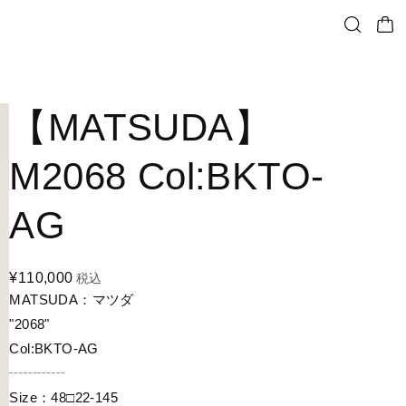
【MATSUDA】
M2068 Col:BKTO-
AG
¥110,000
税込
MATSUDA：マツダ
"2068"
Col:BKTO-AG
┄┄┄┄
Size：48□22-145