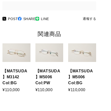
POST
SHARE
LINE
通報する
関連商品
【MATSUDA
【MATSUDA
【MATSUDA
】M3142
】M5006
】M5006
Col:BG
Col:PW
Col:BG
¥110,000
¥110,000
¥110,000