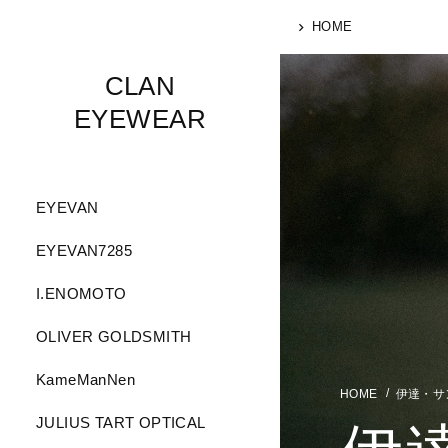
HOME
CLAN
EYEWEAR
EYEVAN
EYEVAN7285
I.ENOMOTO
OLIVER GOLDSMITH
KameManNen
伊達・サ
JULIUS TART OPTICAL