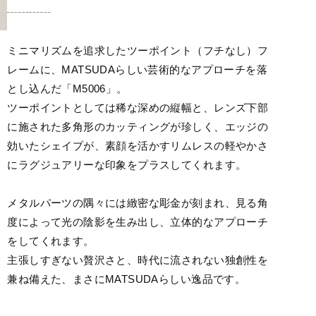
┄┄┄┄
ミニマリズムを追求したツーポイント（フチなし）フ
レームに、MATSUDAらしい芸術的なアプローチを落
とし込んだ「M5006」。
ツーポイントとしては稀な深めの縦幅と、レンズ下部
に施された多角形のカッティングが珍しく、エッジの
効いたシェイプが、素顔を活かすリムレスの軽やかさ
にラグジュアリーな印象をプラスしてくれます。
メタルパーツの隅々には緻密な彫金が刻まれ、見る角
度によって光の陰影を生み出し、立体的なアプローチ
をしてくれます。
主張しすぎない贅沢さと、時代に流されない独創性を
兼ね備えた、まさにMATSUDAらしい逸品です。