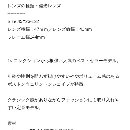
レンズの種類：偏光レンズ
┄┄┄┄
Size:49□23-132
レンズ横幅：47ｍｍ／レンズ縦幅：41mm
フレーム幅144mm
┄┄┄┄
1stコレクションから根強い人気のベストセラーモデル。
年齢や性別を問わず掛けやすいややボリューム感のある
ボストンウェリントンシェイプが特徴。
クラシック感がありながらファッションにも取り入れや
すい定番モデル。
素材