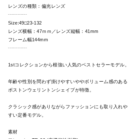
レンズの種類：偏光レンズ
┄┄┄┄
Size:49□23-132
レンズ横幅：47ｍｍ／レンズ縦幅：41mm
フレーム幅144mm
┄┄┄┄
1stコレクションから根強い人気のベストセラーモデル。
年齢や性別を問わず掛けやすいややボリューム感のある
ボストンウェリントンシェイプが特徴。
クラシック感がありながらファッションにも取り入れや
すい定番モデル。
素材