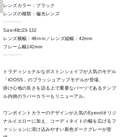
レンズカラー：ブラック
レンズの種類：偏光レンズ
┄┄┄┄
Size:48□23-132
レンズ横幅：48ｍｍ／レンズ縦幅：42mm
フレーム幅142mm
┄┄┄┄
トラディショナルなボストンシェイプが人気のモデル
「IOOSS」のブラッシュアップモデルが登場。
掛け心地の良さを語る上で重要なパーツであるテンプ
ル内側のラバーカラーもリニューアル。
ワンポイントカラーのデザインが人気のEyevolオリジ
ナルイエローに加え、コーディネイトの幅を広げるフ
ァッションに溶け込みやすい新色ダークグレーが登