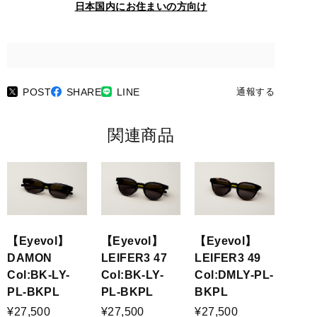
日本国内にお住まいの方向け
POST
SHARE
LINE
通報する
関連商品
【Eyevol】
【Eyevol】
【Eyevol】
DAMON
LEIFER3 47
LEIFER3 49
Col:BK-LY-
Col:BK-LY-
Col:DMLY-PL-
PL-BKPL
PL-BKPL
BKPL
¥27,500
¥27,500
¥27,500