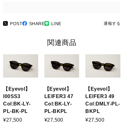
POST
SHARE
LINE
通報する
関連商品
【Eyevol】
【Eyevol】
【Eyevol】
I00SS3
LEIFER3 47
LEIFER3 49
Col:BK-LY-
Col:BK-LY-
Col:DMLY-PL-
PL-BK-PL
PL-BKPL
BKPL
¥27,500
¥27,500
¥27,500