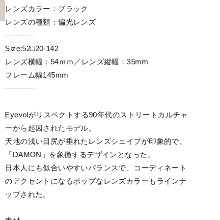
レンズカラー：ブラック
レンズの種類：偏光レンズ
┄┄┄┄
Size:52□20-142
レンズ横幅：54ｍｍ／レンズ縦幅：35mm
フレーム幅145mm
┄┄┄┄
Eyevolがリスペクトする90年代のストリートカルチャ
ーから起因されたモデル。
天地の浅い目尻が垂れたレンズシェイプが印象的で、
「DAMON」を象徴するデザインとなった。
日本人にも似合いやすいバランスで、コーディネート
のアクセントになるポップなレンズカラーもラインナ
ップされた。