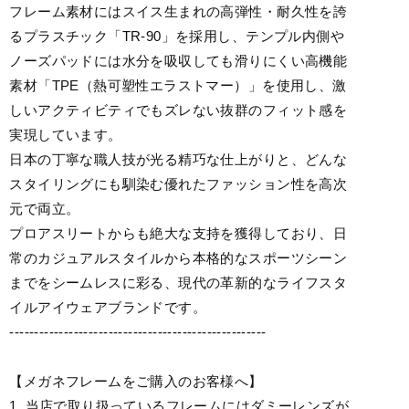
フレーム素材にはスイス生まれの高弾性・耐久性を誇
るプラスチック「TR-90」を採用し、テンプル内側や
ノーズパッドには水分を吸収しても滑りにくい高機能
素材「TPE（熱可塑性エラストマー）」を使用し、激
しいアクティビティでもズレない抜群のフィット感を
実現しています。
日本の丁寧な職人技が光る精巧な仕上がりと、どんな
スタイリングにも馴染む優れたファッション性を高次
元で両立。
プロアスリートからも絶大な支持を獲得しており、日
常のカジュアルスタイルから本格的なスポーツシーン
までをシームレスに彩る、現代の革新的なライフスタ
イルアイウェアブランドです。
----------------------------------------------------
【メガネフレームをご購入のお客様へ】
1. 当店で取り扱っているフレームにはダミーレンズが