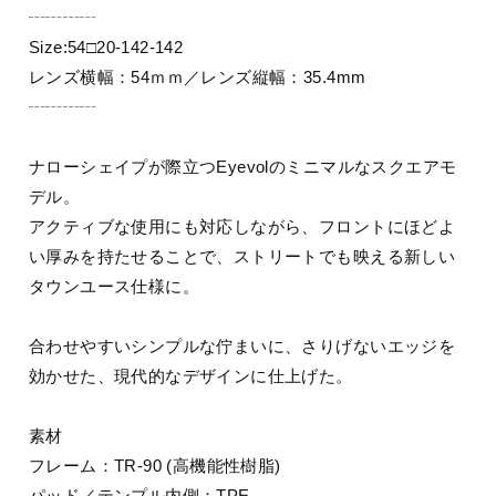
┄┄┄┄
Size:54□20-142-142
レンズ横幅：54ｍｍ／レンズ縦幅：35.4mm
┄┄┄┄
ナローシェイプが際立つEyevolのミニマルなスクエアモ
デル。
アクティブな使用にも対応しながら、フロントにほどよ
い厚みを持たせることで、ストリートでも映える新しい
タウンユース仕様に。
合わせやすいシンプルな佇まいに、さりげないエッジを
効かせた、現代的なデザインに仕上げた。
素材
フレーム：TR-90 (高機能性樹脂)
パッド／テンプル内側：TPE