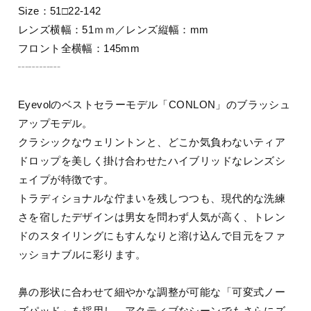
Size：51□22-142
レンズ横幅：51ｍｍ／レンズ縦幅：mm
フロント全横幅：145mm
┄┄┄┄
Eyevolのベストセラーモデル「CONLON」のブラッシュ
アップモデル。
クラシックなウェリントンと、どこか気負わないティア
ドロップを美しく掛け合わせたハイブリッドなレンズシ
ェイプが特徴です。
トラディショナルな佇まいを残しつつも、現代的な洗練
さを宿したデザインは男女を問わず人気が高く、トレン
ドのスタイリングにもすんなりと溶け込んで目元をファ
ッショナブルに彩ります。
鼻の形状に合わせて細やかな調整が可能な「可変式ノー
ズパッド」を採用し、アクティブなシーンでもさらにズ