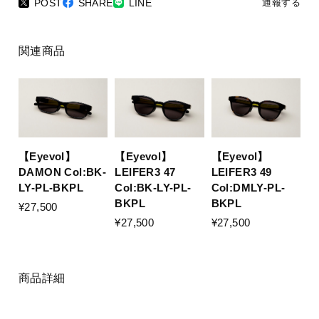
POST
SHARE
LINE
通報する
関連商品
【Eyevol】
【Eyevol】
【Eyevol】
DAMON Col:BK-
LEIFER3 47
LEIFER3 49
LY-PL-BKPL
Col:BK-LY-PL-
Col:DMLY-PL-
BKPL
BKPL
¥27,500
¥27,500
¥27,500
商品詳細