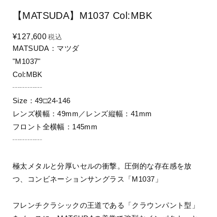
【MATSUDA】M1037 Col:MBK
¥127,600
税込
MATSUDA：マツダ
"M1037"
Col:MBK
┄┄┄┄
Size：49□24-146
レンズ横幅：49mm／レンズ縦幅：41mm
フロント全横幅：145mm
┄┄┄┄
極太メタルと分厚いセルの衝撃。圧倒的な存在感を放
つ、コンビネーションサングラス「M1037」
フレンチクラシックの王道である「クラウンパント型」