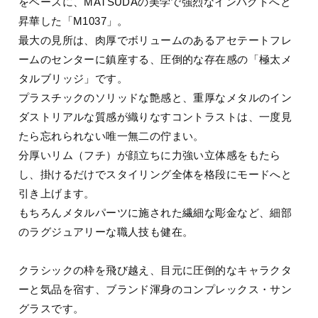
をベースに、MATSUDAの美学で強烈なインパクトへと
昇華した「M1037」。
最大の見所は、肉厚でボリュームのあるアセテートフレ
ームのセンターに鎮座する、圧倒的な存在感の「極太メ
タルブリッジ」です。
プラスチックのソリッドな艶感と、重厚なメタルのイン
ダストリアルな質感が織りなすコントラストは、一度見
たら忘れられない唯一無二の佇まい。
分厚いリム（フチ）が顔立ちに力強い立体感をもたら
し、掛けるだけでスタイリング全体を格段にモードへと
引き上げます。
もちろんメタルパーツに施された繊細な彫金など、細部
のラグジュアリーな職人技も健在。
クラシックの枠を飛び越え、目元に圧倒的なキャラクタ
ーと気品を宿す、ブランド渾身のコンプレックス・サン
グラスです。