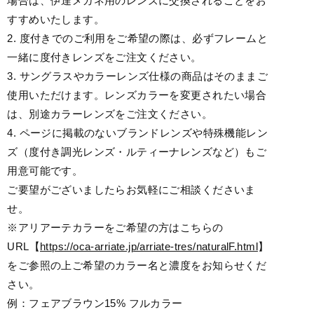
場合は、伊達メガネ用のレンズに交換されることをお
すすめいたします。
2. 度付きでのご利用をご希望の際は、必ずフレームと
一緒に度付きレンズをご注文ください。
3. サングラスやカラーレンズ仕様の商品はそのままご
使用いただけます。レンズカラーを変更されたい場合
は、別途カラーレンズをご注文ください。
4. ページに掲載のないブランドレンズや特殊機能レン
ズ（度付き調光レンズ・ルティーナレンズなど）もご
用意可能です。
ご要望がございましたらお気軽にご相談くださいま
せ。
※アリアーテカラーをご希望の方はこちらの
URL【
https://oca-arriate.jp/arriate-tres/naturalF.html
】
をご参照の上ご希望のカラー名と濃度をお知らせくだ
さい。
例：フェアブラウン15% フルカラー