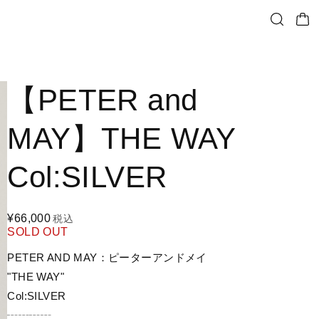
【PETER and
MAY】THE WAY
Col:SILVER
¥66,000
税込
SOLD OUT
PETER AND MAY：ピーターアンドメイ
"THE WAY"
Col:SILVER
┄┄┄┄