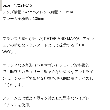
Size：47□21-145
レンズ横幅：47mm／レンズ縦幅：39mm
フレーム全横幅：135mm
┄┄┄┄
フランスの感性が息づくPETER AND MAYが、アイウ
ェアの新たなスタンダードとして提示する「THE
WAY」。
エッジィな多角形（ヘキサゴン）シェイプが特徴的
で、既存のカテゴリーに収まらない柔和なアウトライ
ンは、シャープで知的な印象を現代的にモダナイズし
てくれます。
フレームには程よく厚みを持たせた堅牢なハイグレー
ドチタンを使用。