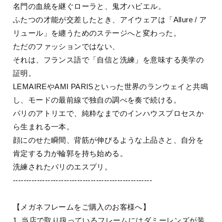
名門の血統を継ぐローラと、鬼才ハビエル。
ふたつの才能が交差したとき、アイウェアは「Allure / ア
リュール」を纏うためのステージへと変わった。
ただのファッションではない、
それは、フランス語で「自信と洗練」を意味する美学の
証明。
LEMAIREやAMI PARISといった世界のランウェイと共鳴
し、モードの最前線で独自の調べを奏で続ける。
パリのアトリエで、純粋なまでのインハウスプロセスか
ら生まれる一本。
顔にのせた瞬間、背筋が伸びるような上品さと、自分を
肯定する力が輪郭を持ち始める。
洗練されたパリのエスプリ。
----------------------------------------------------
【メガネフレームをご購入のお客様へ】
1. 当店で取り扱っているフレームにはダミーレンズが装