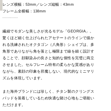
レンズ横幅：53mm／レンズ縦幅：43mm
フレーム全横幅：138mm
┄┄┄┄
繊細でモダンな美しさが光るモデル「GEORGIA」。
驚くほど細く仕上げられたアセテートのラインで描か
れる洗練されたオクタゴン（八角形）シェイプは、多
角形でありながら角を落とし極限まで線を細く設計す
ることで、顔馴染みの良さと知的な個性を完璧に両立
させました。セルフレーム特有の柔らかな質感があり
ながら、素顔の印象を邪魔しない、現代的なミニマリ
ズムを体現しています。
また海外ブランドには珍しく、チタン製のクリングス
パッドを装着しているため快適な賭け心地もご堪能い
ただけます。