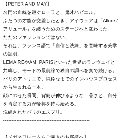
【PETER AND MAY】
名門の血統を継ぐローラと、鬼才ハビエル。
ふたつの才能が交差したとき、アイウェアは「Allure /
アリュール」を纏うためのステージへと変わった。
ただのファッションではない、
それは、フランス語で「自信と洗練」を意味する美学
の証明。
LEMAIREやAMI PARISといった世界のランウェイと
共鳴し、モードの最前線で独自の調べを奏で続ける。
パリのアトリエで、純粋なまでのインハウスプロセス
から生まれる一本。
顔にのせた瞬間、背筋が伸びるような上品さと、自分
を肯定する力が輪郭を持ち始める。
洗練されたパリのエスプリ。
----------------------------------------------------
【メガネフレームをご購入のお客様へ】