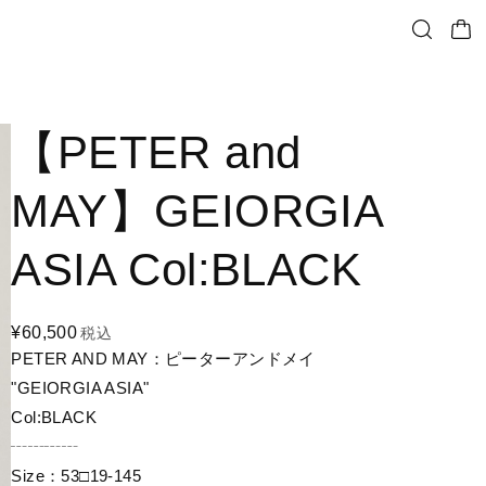
【PETER and
MAY】GEIORGIA
ASIA Col:BLACK
¥60,500
税込
PETER AND MAY：ピーターアンドメイ
"GEIORGIA ASIA"
Col:BLACK
┄┄┄┄
Size：53□19-145