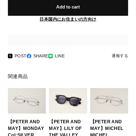
Add to cart
日本国内にお住まいの方向け
POST
SHARE
LINE
通報する
関連商品
【PETER AND
【PETER AND
【PETER AND
MAY】MONDAY
MAY】LILY OF
MAY】MICHEL
Col:SILVER
THE VALLEY
MICHEL