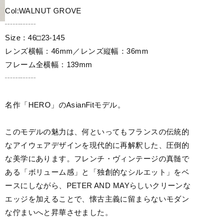
Col:WALNUT GROVE
┄┄┄┄
Size：46□23-145
レンズ横幅：46mm／レンズ縦幅：36mm
フレーム全横幅：139mm
┄┄┄┄
名作「HERO」のAsianFitモデル。
このモデルの魅力は、何といってもフランスの伝統的
なアイウェアデザインを現代的に再解釈した、圧倒的
な美学にあります。フレンチ・ヴィンテージの真髄で
ある「ボリューム感」と「独創的なシルエット」をベ
ースにしながら、PETER AND MAYらしいクリーンな
エッジを加えることで、懐古主義に留まらないモダン
な佇まいへと昇華させました。