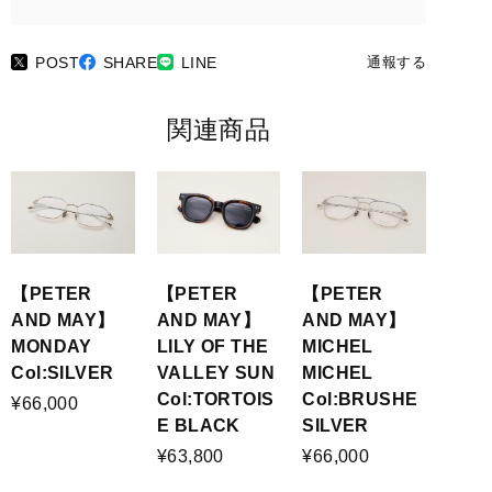
POST
SHARE
LINE
通報する
関連商品
【PETER
【PETER
【PETER
AND MAY】
AND MAY】
AND MAY】
MONDAY
LILY OF THE
MICHEL
Col:SILVER
VALLEY SUN
MICHEL
Col:TORTOIS
Col:BRUSHE
¥66,000
E BLACK
SILVER
¥63,800
¥66,000