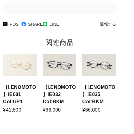
POST
SHARE
LINE
通報する
関連商品
【I.ENOMOTO
【I.ENOMOTO
【I.ENOMOTO
】IE001
】IE032
】IE035
Col:GP1
Col:BKM
Col:BKM
¥41,800
¥66,000
¥66,000