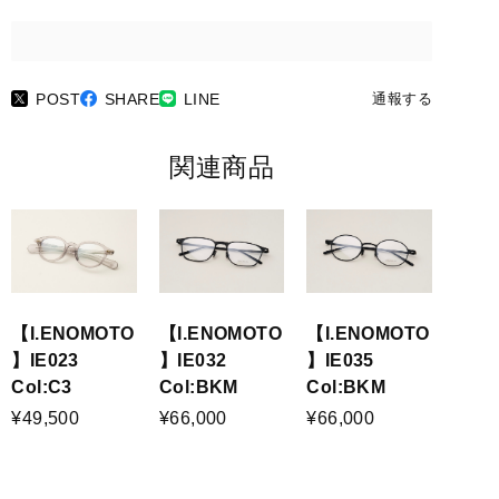
POST
SHARE
LINE
通報する
関連商品
【I.ENOMOTO
【I.ENOMOTO
【I.ENOMOTO
】IE023
】IE032
】IE035
Col:C3
Col:BKM
Col:BKM
¥49,500
¥66,000
¥66,000