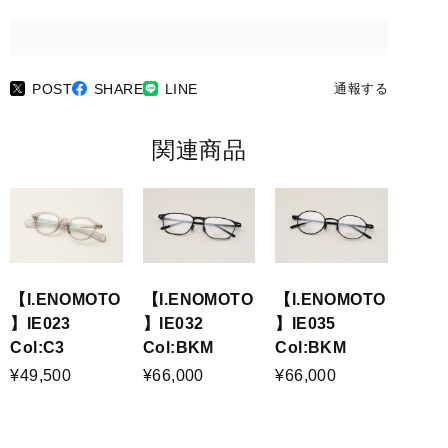
POST
SHARE
LINE
通報する
関連商品
【I.ENOMOTO
【I.ENOMOTO
【I.ENOMOTO
】IE023
】IE032
】IE035
Col:C3
Col:BKM
Col:BKM
¥49,500
¥66,000
¥66,000