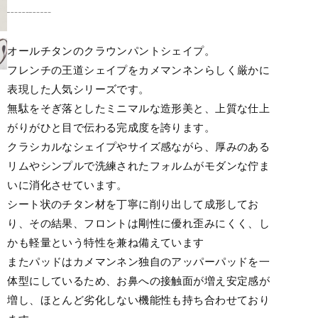
┄┄┄┄
オールチタンのクラウンパントシェイプ。
フレンチの王道シェイプをカメマンネンらしく厳かに
表現した人気シリーズです。
無駄をそぎ落としたミニマルな造形美と、上質な仕上
がりがひと目で伝わる完成度を誇ります。
クラシカルなシェイプやサイズ感ながら、厚みのある
リムやシンプルで洗練されたフォルムがモダンな佇ま
いに消化させています。
シート状のチタン材を丁寧に削り出して成形してお
り、その結果、フロントは剛性に優れ歪みにくく、し
かも軽量という特性を兼ね備えています
またパッドはカメマンネン独自のアッパーパッドを一
体型にしているため、お鼻への接触面が増え安定感が
増し、ほとんど劣化しない機能性も持ち合わせており