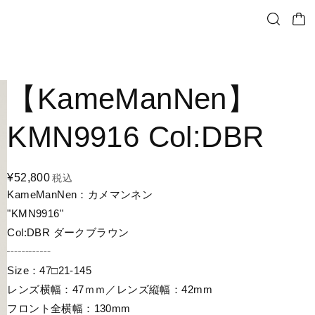
【KameManNen】
KMN9916 Col:DBR
¥52,800
税込
KameManNen：カメマンネン
"KMN9916"
Col:DBR ダークブラウン
┄┄┄┄
Size：47□21-145
レンズ横幅：47ｍｍ／レンズ縦幅：42mm
フロント全横幅：130mm