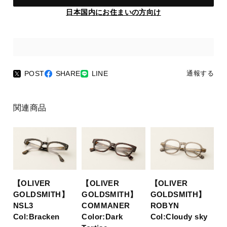
日本国内にお住まいの方向け
POST
SHARE
LINE
通報する
関連商品
【OLIVER
【OLIVER
【OLIVER
GOLDSMITH】
GOLDSMITH】
GOLDSMITH】
ROBYN
NSL3
COMMANER
Col:Cloudy sky
Col:Bracken
Color:Dark