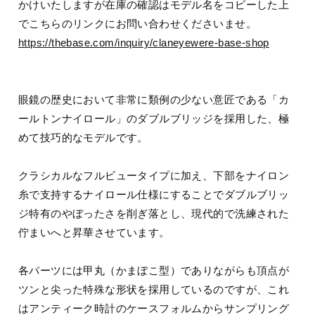
かけいたしますが在庫の確認はモデル名をコピーした上
でこちらのリンクにお問い合わせくださいませ。
https://thebase.com/inquiry/claneyewere-base-shop
眼鏡の歴史において非常に類例の少ない意匠である「カ
ールトンナイロール」のダブルブリッジを採用した、極
めて技巧的なモデルです。
クラシカルなフルビュータイプに加え、下部をナイロン
糸で支持するナイロール仕様にすることでダブルブリッ
ジ特有のやぼったさを削ぎ落とし、現代的で洗練された
佇まいへと昇華させています。
各パーツには甲丸（かまぼこ型）でありながらも頂点が
ツンと尖った特殊な形状を採用しているのですが、これ
はアンティーク時計のケースフォルムからサンプリング