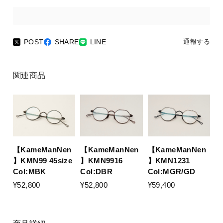
POST
SHARE
LINE
通報する
関連商品
【KameManNen
【KameManNen
【KameManNen
】KMN99 45size
】KMN9916
】KMN1231
Col:MBK
Col:DBR
Col:MGR/GD
¥52,800
¥52,800
¥59,400