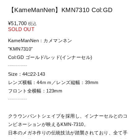
【KameManNen】KMN7310 Col:GD
¥51,700
税込
SOLD OUT
KameManNen：カメマンネン
"KMN7310"
Col:GD ゴールド/レッド(インナーセル)
┄┄┄┄
Size：44□22-143
レンズ横幅：44ｍｍ／レンズ縦幅：39mm
フロント全横幅：123mm
┄┄┄┄
クラウンパントシェイプを採用し、インナーセルとのコ
ンビネーションが映えるKMN-7310。
日本のメガネ作りの伝統技法が踏襲されており、全て手