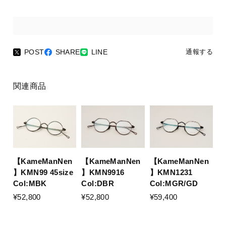
POST
SHARE
LINE
通報する
関連商品
【KameManNen
【KameManNen
【KameManNen
】KMN99 45size
】KMN9916
】KMN1231
Col:MBK
Col:DBR
Col:MGR/GD
¥52,800
¥52,800
¥59,400