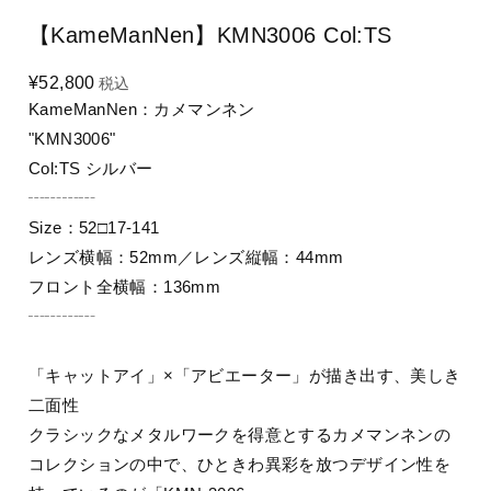
【KameManNen】KMN3006 Col:TS
¥52,800
税込
KameManNen：カメマンネン
"KMN3006"
Col:TS シルバー
┄┄┄┄
Size：52□17-141
レンズ横幅：52mm／レンズ縦幅：44mm
フロント全横幅：136mm
┄┄┄┄
「キャットアイ」×「アビエーター」が描き出す、美しき
二面性
クラシックなメタルワークを得意とするカメマンネンの
コレクションの中で、ひときわ異彩を放つデザイン性を