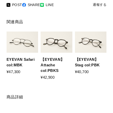
POST
SHARE
LINE
通報する
関連商品
EYEVAN Safari
【EYEVAN】
【EYEVAN】
col:MBK
Stag col:PBK
Attache
col:PBKS
¥47,300
¥40,700
¥42,900
商品詳細