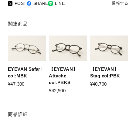
POST
SHARE
LINE
通報する
関連商品
EYEVAN Safari
【EYEVAN】
【EYEVAN】
col:MBK
Stag col:PBK
Attache
col:PBKS
¥47,300
¥40,700
¥42,900
商品詳細