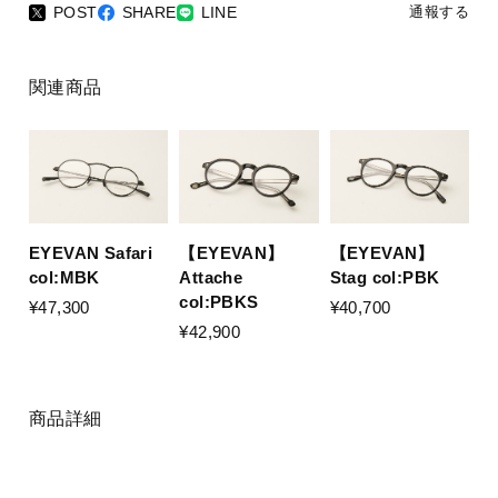
POST
SHARE
LINE
通報する
関連商品
EYEVAN Safari
【EYEVAN】
【EYEVAN】
col:MBK
Stag col:PBK
Attache
col:PBKS
¥47,300
¥40,700
¥42,900
商品詳細