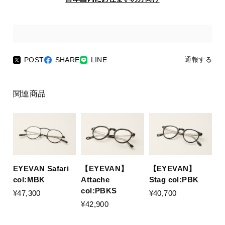
POST
SHARE
LINE
通報する
関連商品
EYEVAN Safari
【EYEVAN】
【EYEVAN】
col:MBK
Stag col:PBK
Attache
col:PBKS
¥47,300
¥40,700
¥42,900