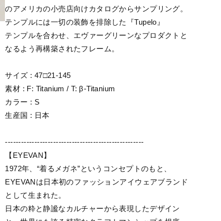
のアメリカの小売店向けカタログからサンプリング。
テンプルには一切の装飾を排除した『Tupelo』
テンプルを合わせ、エヴァーグリーンなプロダクトと
なるよう再構築されたフレーム。
サイズ : 47□21-145
素材 : F: Titanium / T: β-Titanium
カラー : S
生産国 : 日本
----------------------------------------------------
【EYEVAN】
1972年、“着るメガネ”というコンセプトのもと、
EYEVANは日本初のファッションアイウェアブランド
として生まれた。
日本の粋と静謐なカルチャーから表現したデザイン