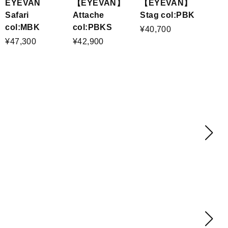
EYEVAN
【EYEVAN】
【EYEVAN】
Safari
Stag col:PBK
Attache
col:MBK
col:PBKS
¥40,700
¥47,300
¥42,900