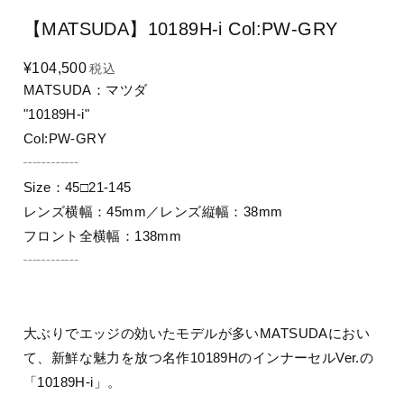
【MATSUDA】10189H-i Col:PW-GRY
¥104,500
税込
MATSUDA：マツダ
"10189H-i"
Col:PW-GRY
┄┄┄┄
Size：45□21-145
レンズ横幅：45mm／レンズ縦幅：38mm
フロント全横幅：138mm
┄┄┄┄
大ぶりでエッジの効いたモデルが多いMATSUDAにおい
て、新鮮な魅力を放つ名作10189HのインナーセルVer.の
「10189H-i」。