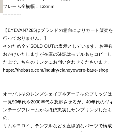
フレーム全横幅：133mm
┄┄┄┄
【EYEVAN7285はブランドの意向によりカート販売を
行っておりません。】
そのため全てSOLD OUTの表示としています。お手数
おかけいたしますが在庫の確認はモデル名をコピーし
た上でこちらのリンクにお問い合わせくださいませ。
https://thebase.com/inquiry/claneyewere-base-shop
オーバル型のレンズシェイプやアーチ型のブリッジは
一見90年代や2000年代を想起させるが、40年代のヴィ
ンテージフレームからほぼ忠実にサンプリングしたも
の。
リムやヨロイ、テンプルなどを直線的なパーツで構成