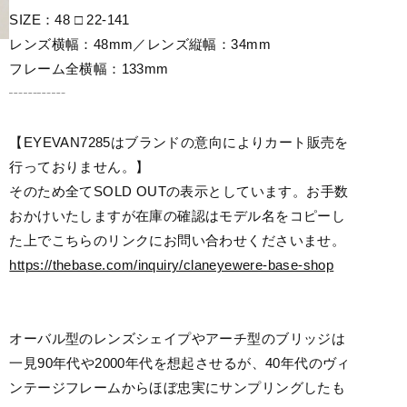
SIZE：48 □ 22-141
レンズ横幅：48mm／レンズ縦幅：34mm
フレーム全横幅：133mm
┄┄┄┄
【EYEVAN7285はブランドの意向によりカート販売を
行っておりません。】
そのため全てSOLD OUTの表示としています。お手数
おかけいたしますが在庫の確認はモデル名をコピーし
た上でこちらのリンクにお問い合わせくださいませ。
https://thebase.com/inquiry/claneyewere-base-shop
オーバル型のレンズシェイプやアーチ型のブリッジは
一見90年代や2000年代を想起させるが、40年代のヴィ
ンテージフレームからほぼ忠実にサンプリングしたも