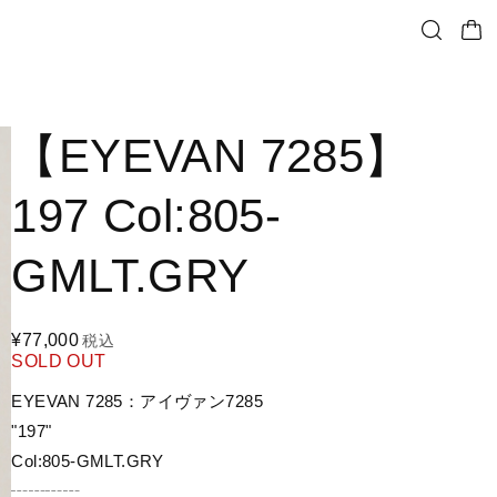
【EYEVAN 7285】
197 Col:805-
GMLT.GRY
¥77,000
税込
SOLD OUT
EYEVAN 7285：アイヴァン7285
"197"
Col:805-GMLT.GRY
┄┄┄┄