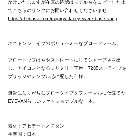
かけいたしますが在庫の確認はモデル名をコピーした上
でこちらのリンクにお問い合わせくださいませ。
https://thebase.com/inquiry/claneyewere-base-shop
ボストンシェイプのボリューミーなブローフレーム。
ブロートップはややストレートにしてシャープさを出
し、アイコンとなるミリタリー丁番、7285ストライプを
ブリッジやテンプル芯に配した仕様。
無骨になりがちなブロータイプをフォーマルに仕立てた
EYEVANらしいファッショナブルな一本。
素材：アセテート／チタン
生産国：日本