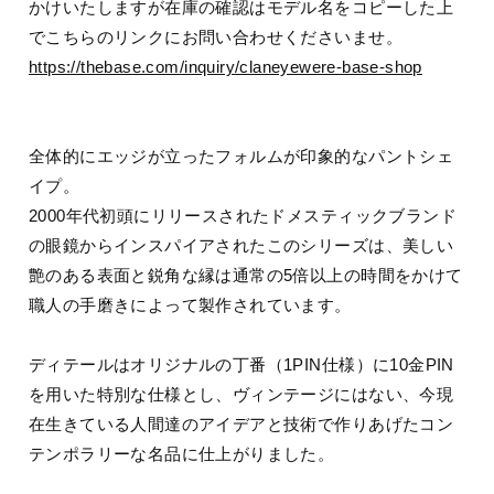
かけいたしますが在庫の確認はモデル名をコピーした上
でこちらのリンクにお問い合わせくださいませ。
https://thebase.com/inquiry/claneyewere-base-shop
全体的にエッジが立ったフォルムが印象的なパントシェ
イプ。
2000年代初頭にリリースされたドメスティックブランド
の眼鏡からインスパイアされたこのシリーズは、美しい
艶のある表面と鋭角な縁は通常の5倍以上の時間をかけて
職人の手磨きによって製作されています。
ディテールはオリジナルの丁番（1PIN仕様）に10金PIN
を用いた特別な仕様とし、ヴィンテージにはない、今現
在生きている人間達のアイデアと技術で作りあげたコン
テンポラリーな名品に仕上がりました。