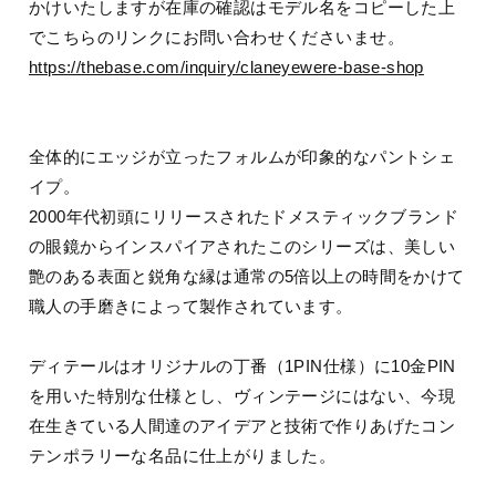
かけいたしますが在庫の確認はモデル名をコピーした上
でこちらのリンクにお問い合わせくださいませ。
https://thebase.com/inquiry/claneyewere-base-shop
全体的にエッジが立ったフォルムが印象的なパントシェ
イプ。
2000年代初頭にリリースされたドメスティックブランド
の眼鏡からインスパイアされたこのシリーズは、美しい
艶のある表面と鋭角な縁は通常の5倍以上の時間をかけて
職人の手磨きによって製作されています。
ディテールはオリジナルの丁番（1PIN仕様）に10金PIN
を用いた特別な仕様とし、ヴィンテージにはない、今現
在生きている人間達のアイデアと技術で作りあげたコン
テンポラリーな名品に仕上がりました。