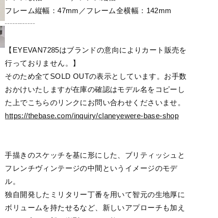
フレーム縦幅：47mm／フレーム全横幅：142mm
┄┄┄┄
【EYEVAN7285はブランドの意向によりカート販売を
行っておりません。】
そのため全てSOLD OUTの表示としています。お手数
おかけいたしますが在庫の確認はモデル名をコピーし
た上でこちらのリンクにお問い合わせくださいませ。
https://thebase.com/inquiry/claneyewere-base-shop
手描きのスケッチを基に形にした、ブリティッシュと
フレンチヴィンテージの中間というイメージのモデ
ル。
独自開発したミリタリー丁番を用いて智元の生地厚に
ボリュームを持たせるなど、新しいアプローチも加え