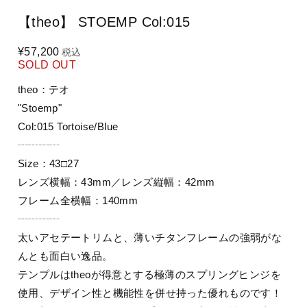
【theo】 STOEMP Col:015
¥57,200
税込
SOLD OUT
theo：テオ
"Stoemp"
Col:015 Tortoise/Blue
┄┄┄┄
Size：43□27
レンズ横幅：43mm／レンズ縦幅：42mm
フレーム全横幅：140mm
┄┄┄┄
太いアセテートリムと、薄いチタンフレームの強弱がな
んとも面白い逸品。
テンプルはtheoが得意とする極薄のスプリングヒンジを
使用、デザイン性と機能性を併せ持った優れものです！