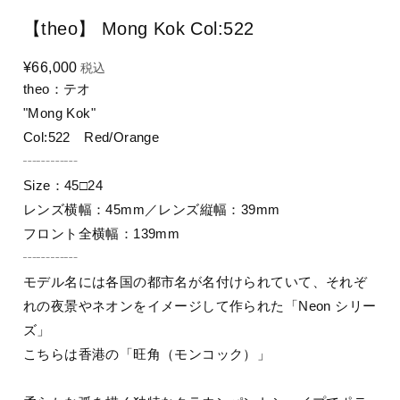
【theo】 Mong Kok Col:522
¥66,000
税込
theo：テオ
"Mong Kok"
Col:522 Red/Orange
┄┄┄┄
Size：45□24
レンズ横幅：45mm／レンズ縦幅：39mm
フロント全横幅：139mm
┄┄┄┄
モデル名には各国の都市名が名付けられていて、それぞ
れの夜景やネオンをイメージして作られた「Neon シリー
ズ」
こちらは香港の「旺角（モンコック）」