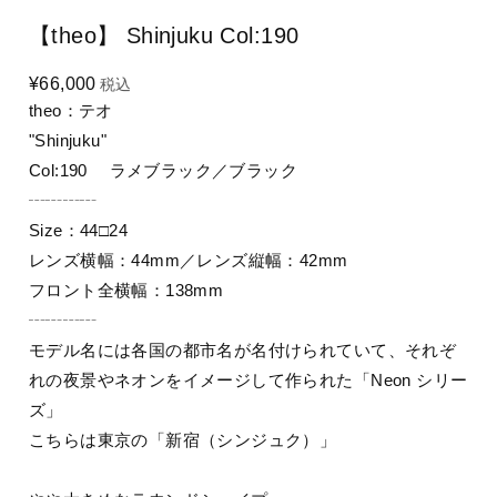
【theo】 Shinjuku Col:190
¥66,000
税込
theo：テオ
"Shinjuku"
Col:190 ラメブラック／ブラック
┄┄┄┄
Size：44□24
レンズ横幅：44mm／レンズ縦幅：42mm
フロント全横幅：138mm
┄┄┄┄
モデル名には各国の都市名が名付けられていて、それぞ
れの夜景やネオンをイメージして作られた「Neon シリー
ズ」
こちらは東京の「新宿（シンジュク）」