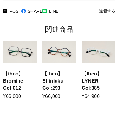
POST
SHARE
LINE
通報する
関連商品
【theo】
【theo】
【theo】
Bromine
Shinjuku
LYNER
Col:012
Col:293
Col:385
¥66,000
¥66,000
¥64,900