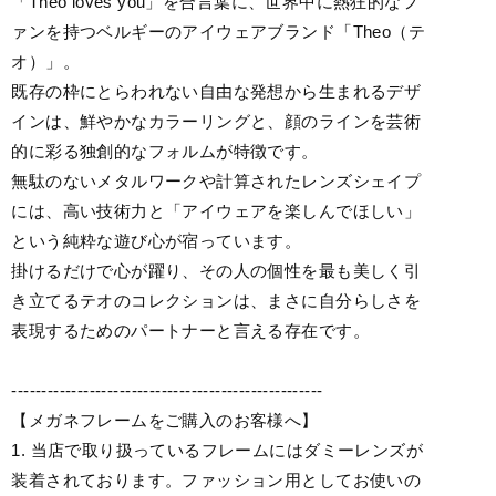
「Theo loves you」を合言葉に、世界中に熱狂的なフ
ァンを持つベルギーのアイウェアブランド「Theo（テ
オ）」。
既存の枠にとらわれない自由な発想から生まれるデザ
インは、鮮やかなカラーリングと、顔のラインを芸術
的に彩る独創的なフォルムが特徴です。
無駄のないメタルワークや計算されたレンズシェイプ
には、高い技術力と「アイウェアを楽しんでほしい」
という純粋な遊び心が宿っています。
掛けるだけで心が躍り、その人の個性を最も美しく引
き立てるテオのコレクションは、まさに自分らしさを
表現するためのパートナーと言える存在です。
----------------------------------------------------
【メガネフレームをご購入のお客様へ】
1. 当店で取り扱っているフレームにはダミーレンズが
装着されております。ファッション用としてお使いの