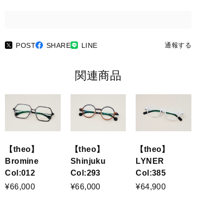
POST
SHARE
LINE
通報する
関連商品
【theo】
【theo】
【theo】
Bromine
Shinjuku
LYNER
Col:012
Col:293
Col:385
¥66,000
¥66,000
¥64,900