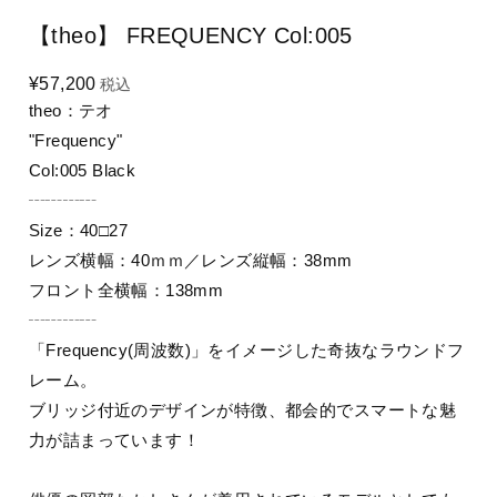
【theo】 FREQUENCY Col:005
¥57,200
税込
theo：テオ
"Frequency"
Col:005 Black
┄┄┄┄
Size：40□27
レンズ横幅：40ｍｍ／レンズ縦幅：38mm
フロント全横幅：138mm
┄┄┄┄
「Frequency(周波数)」をイメージした奇抜なラウンドフ
レーム。
ブリッジ付近のデザインが特徴、都会的でスマートな魅
力が詰まっています！