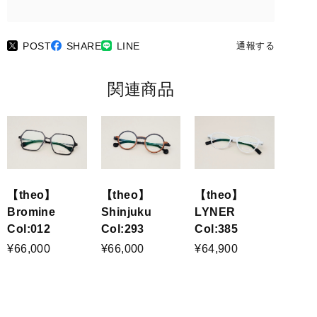
POST
SHARE
LINE
通報する
関連商品
【theo】
【theo】
【theo】
Bromine
Shinjuku
LYNER
Col:012
Col:293
Col:385
¥66,000
¥66,000
¥64,900