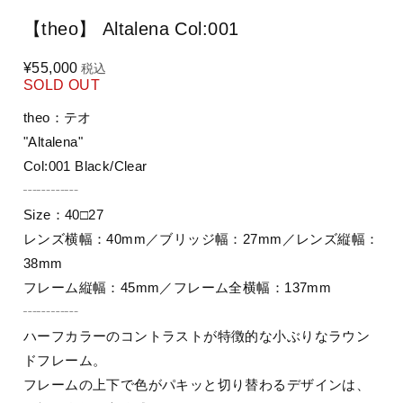
【theo】 Altalena Col:001
¥55,000
税込
SOLD OUT
theo：テオ
"Altalena"
Col:001 Black/Clear
┄┄┄┄
Size：40□27
レンズ横幅：40mm／ブリッジ幅：27mm／レンズ縦幅：
38mm
フレーム縦幅：45mm／フレーム全横幅：137mm
┄┄┄┄
ハーフカラーのコントラストが特徴的な小ぶりなラウン
ドフレーム。
フレームの上下で色がパキッと切り替わるデザインは、