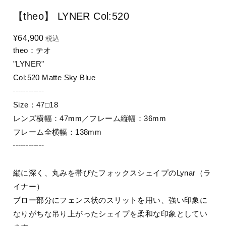
【theo】 LYNER Col:520
¥64,900
税込
theo：テオ
"LYNER"
Col:520 Matte Sky Blue
┄┄┄┄
Size：47□18
レンズ横幅：47mm／フレーム縦幅：36mm
フレーム全横幅：138mm
┄┄┄┄
縦に深く、丸みを帯びたフォックスシェイプのLynar（ラ
イナー）
ブロー部分にフェンス状のスリットを用い、強い印象に
なりがちな吊り上がったシェイプを柔和な印象としてい