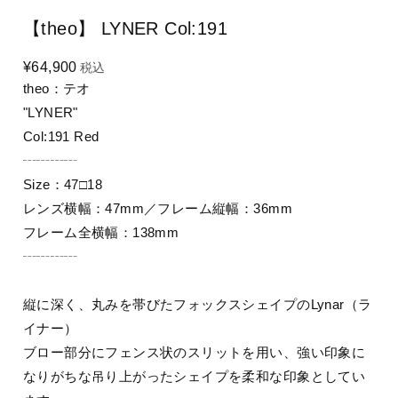
【theo】 LYNER Col:191
¥64,900
税込
theo：テオ
"LYNER"
Col:191 Red
┄┄┄┄
Size：47□18
レンズ横幅：47mm／フレーム縦幅：36mm
フレーム全横幅：138mm
┄┄┄┄
縦に深く、丸みを帯びたフォックスシェイプのLynar（ラ
イナー）
ブロー部分にフェンス状のスリットを用い、強い印象に
なりがちな吊り上がったシェイプを柔和な印象としてい