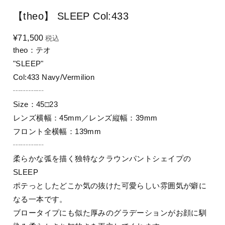
【theo】 SLEEP Col:433
¥71,500
税込
theo：テオ
"SLEEP"
Col:433 Navy/Vermilion
┄┄┄┄
Size：45□23
レンズ横幅：45mm／レンズ縦幅：39mm
フロント全横幅：139mm
┄┄┄┄
柔らかな弧を描く独特なクラウンパントシェイプの
SLEEP
ポテっとしたどこか気の抜けた可愛らしい雰囲気が癖に
なる一本です。
ブロータイプにも似た厚みのグラデーションがお顔に馴