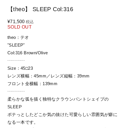
【theo】 SLEEP Col:316
¥71,500
税込
SOLD OUT
theo：テオ
"SLEEP"
Col:316 Brown/Olive
┄┄┄┄
Size：45□23
レンズ横幅：45mm／レンズ縦幅：39mm
フロント全横幅：139mm
┄┄┄┄
柔らかな弧を描く独特なクラウンパントシェイプの
SLEEP
ポテっとしたどこか気の抜けた可愛らしい雰囲気が癖に
なる一本です。