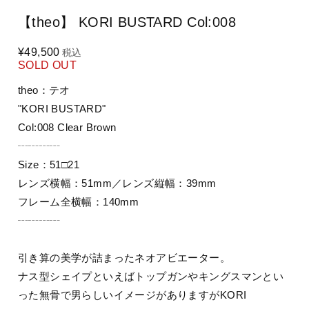
【theo】 KORI BUSTARD Col:008
¥49,500
税込
SOLD OUT
theo：テオ
"KORI BUSTARD"
Col:008 Clear Brown
┄┄┄┄
Size：51□21
レンズ横幅：51mm／レンズ縦幅：39mm
フレーム全横幅：140mm
┄┄┄┄
引き算の美学が詰まったネオアビエーター。
ナス型シェイプといえばトップガンやキングスマンとい
った無骨で男らしいイメージがありますがKORI