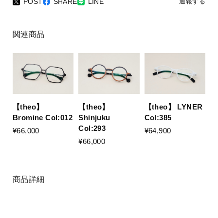
POST
SHARE
LINE
通報する
関連商品
【theo】
【theo】
【theo】 LYNER
Bromine Col:012
Shinjuku
Col:385
Col:293
¥66,000
¥64,900
¥66,000
商品詳細