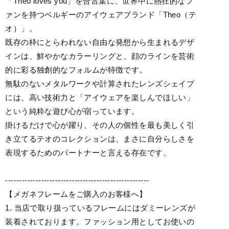
「Theo loves you」を合言葉に、世界中に熱狂的なフ
ァンを持つベルギーのアイウェアブランド「Theo（テ
オ）」。
既存の枠にとらわれない自由な発想から生まれるデザ
インは、鮮やかなカラーリングと、顔のラインを芸術
的に彩る独創的なフォルムが特徴です。
無駄のないメタルワークや計算されたレンズシェイプ
には、高い技術力と「アイウェアを楽しんでほしい」
という純粋な遊び心が宿っています。
掛けるだけで心が躍り、その人の個性を最も美しく引
き立てるテオのコレクションは、まさに自分らしさを
表現するためのパートナーと言える存在です。
----------------------------------------------------
【メガネフレームをご購入のお客様へ】
1. 当店で取り扱っているフレームにはダミーレンズが
装着されております。ファッション用としてお使いの