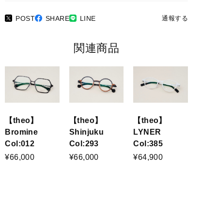
POST
SHARE
LINE
通報する
関連商品
【theo】
【theo】
【theo】
Bromine
Shinjuku
LYNER
Col:012
Col:293
Col:385
¥66,000
¥66,000
¥64,900