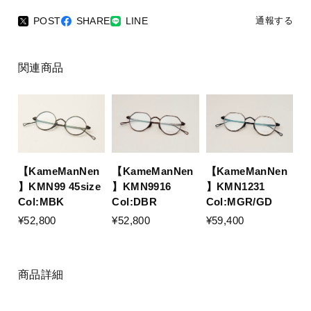
POST
SHARE
LINE
通報する
関連商品
【KameManNen
【KameManNen
【KameManNen
】KMN99 45size
】KMN9916
】KMN1231
Col:MBK
Col:DBR
Col:MGR/GD
¥52,800
¥52,800
¥59,400
商品詳細