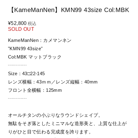
【KameManNen】KMN99 43size Col:MBK
¥52,800
税込
SOLD OUT
KameManNen：カメマンネン
"KMN99 43size"
Col:MBK マットブラック
┄┄┄┄
Size：43□22-145
レンズ横幅：43ｍｍ／レンズ縦幅：40mm
フロント全横幅：125mm
┄┄┄┄
オールチタンの小ぶりなラウンドシェイプ。
無駄をそぎ落としたミニマルな造形美と、上質な仕上が
りがひと目で伝わる完成度を誇ります。